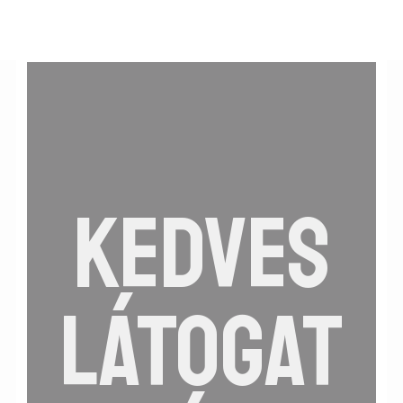
Kövess Minket
Save
KEDVES
Kapcsolat
Üzenet küldése
Információk
LÁTOGAT
Általános Szerződési Feltételek
Adatkezelési tájékoztató
Facebook