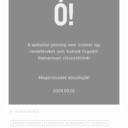
Ó!
A weboldal jelenleg nem üzemel, így
rendeléseket sem tudunk fogadni.
Hamarosan visszatérünk!
Megértésedet köszönjük!
2024.09.01.
Címkefelhő
BEHINDTHESCENES
BIRTHDAY
BLOGGER
COLORCAM