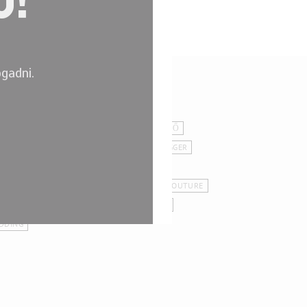
gadni.
Címkefelhő
HINDTHESCENES
BIRTHDAY
BLOGGER
LORCAM
COOPERATION
EGYÉB
ESKÜVŐ
ENT
FASHION
FASHION
FASHIONBLOGGER
TÓZÁS
FUNZINE
INTERJÚ
INTERVIEW
TERWIEV
PALOMA
PRESS
SENTIMENSCOUTURE
OOT
TV
UNCATEGORIZED
VŐLEGÉNY
DDING