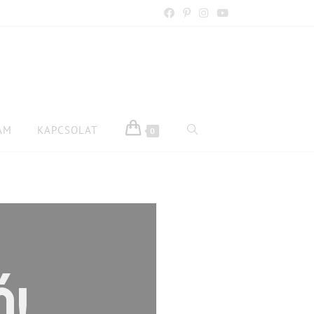
AM
KAPCSOLAT
0
Ó!