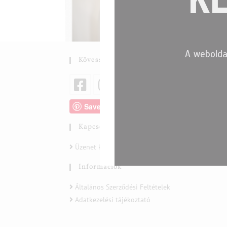
A webolda
Kövess Minket
Rúzs és Selyem 60. adás- Interjú
Save
marieanne
2016-05-24
Fashion
/
Kapcsolat
0 Hozzászólás
Üzenet küldése
Rúzs és Selyem a Duna televízió műsorában. Marie
Információk
képpel és interjúval. https://www.youtube.com/
Általános Szerződési Feltételek
Olvass Tovább
Adatkezelési tájékoztató