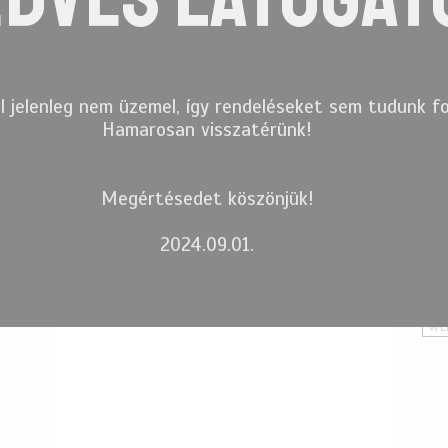
l jelenleg nem üzemel, így rendeléseket sem tudunk fo
Facebook
Hamarosan visszatérünk!
BE
CO
Megértésedet köszönjük!
EV
Interview
/
Interwiev
2024.09.01.
FO
IN
SH
 Anne Design 5:10 perctől, sok
WE
watch?v=0vpuj6p4LVk