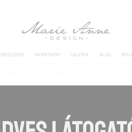
RENDELÉSEK
WORKSHOP
GALÉRIA
BLOG
RÓL
DVES LÁTOGAT