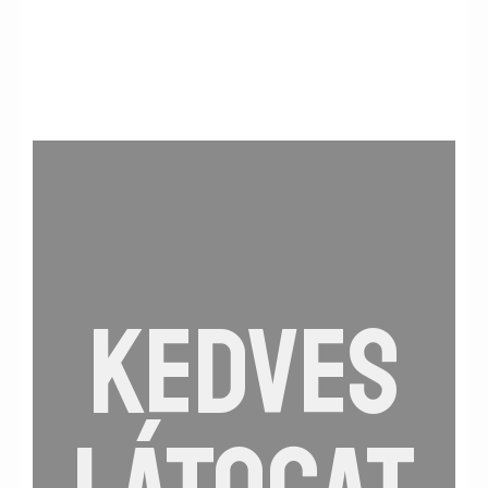
Save
Kapcsolat
Üzenet küldése
Információk
Általános Szerződési Feltételek
Adatkezelési tájékoztató
Facebook
KEDVES