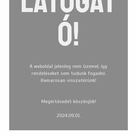
LÁTOGAT
Ó!
A weboldal jelenleg nem üzemel, így
Címkefelhő
rendeléseket sem tudunk fogadni.
Hamarosan visszatérünk!
BEHINDTHESCENES
BIRTHDAY
BLOGGER
COLORCAM
COOPERATION
EGYÉB
ESKÜVŐ
EVENT
FASHION
FASHION
FASHIONBLOGGER
FOTÓZÁS
FUNZINE
Megértésedet köszönjük!
INTERJÚ
INTERVIEW
INTERWIEV
PALOMA
PRESS
2024.09.01.
SENTIMENSCOUTURE
SHOOT
TV
UNCATEGORIZED
VŐLEGÉNY
WEDDING