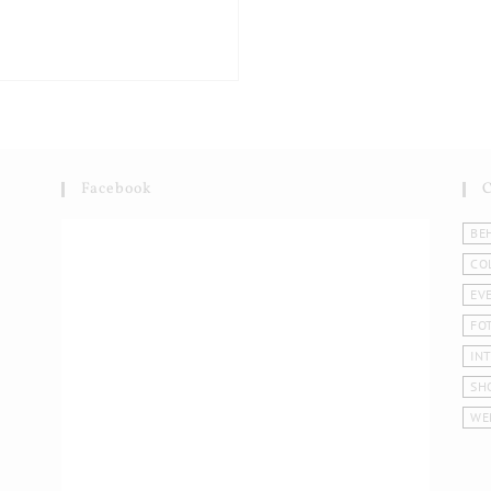
Facebook
BE
CO
EV
FO
IN
SH
WE