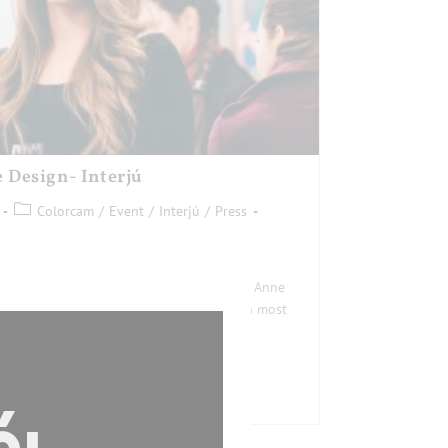
 Design- Interjú
Colorcam
/
Event
/
Interjú
/
Press
agybetűs Nő kiegészítői- Táskák a Marie Anne
magyar tervezőket bemutató sorozatunkban most
, akinek a Marie Anne Design letisztult