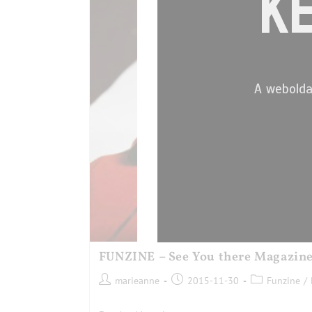
KE
A webolda
FUNZINE – See You there Magazine 
marieanne
2015-11-30
Funzine
/