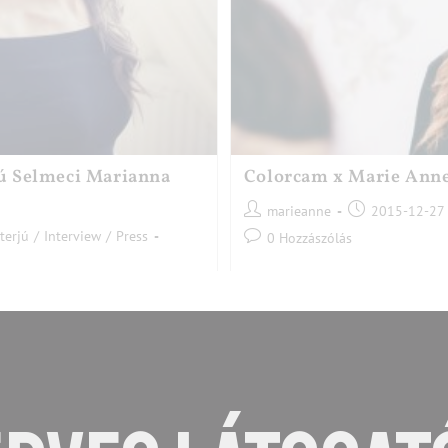
jú Selmeci Marianna
Colorcam x Marie Anne
marieanne
2015-12-27
terjú
/
Interview
/
Press
0 Hozzászólás
Fotók: COLORCAM/Farkas Anna A n
Design- tól A tehetséges fiatal 
álaszokat. Szeretettel mutatjuk
ismerjétek meg Selmeci Mariannát
erjú kérdéseket Csintalan
formavilágú,…
llom őszintén, hogy…
Olvass Tovább