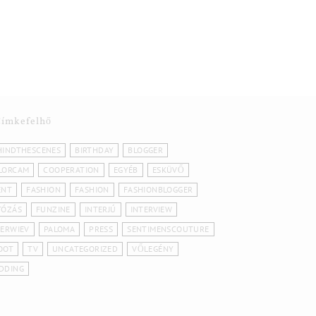
Címkefelhő
HINDTHESCENES
BIRTHDAY
BLOGGER
LORCAM
COOPERATION
EGYÉB
ESKÜVŐ
ENT
FASHION
FASHION
FASHIONBLOGGER
TÓZÁS
FUNZINE
INTERJÚ
INTERVIEW
TERWIEV
PALOMA
PRESS
SENTIMENSCOUTURE
OOT
TV
UNCATEGORIZED
VŐLEGÉNY
DDING