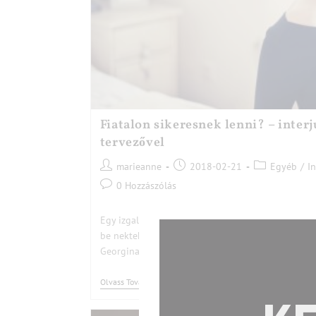
Fiatalon sikeresnek lenni? – inter
tervezővel
marieanne
2018-02-21
Egyéb
/
In
0 Hozzászólás
Egy izgalmas személyiség garantálja az izgalmas v
be nektek a Marie Anne Design tervezőjét! - Az int
Georgina - ItsMe online magazin- készítette. Beva
Olvass Tovább