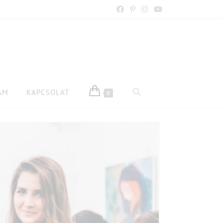
AM
KAPCSOLAT
0