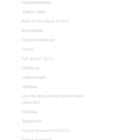
Ajándékutalvány
Alkalmi Táska
Back To The Nature SS 2015
Borítéktáska
Egyedi Rendelések
Esküvő
Fall-Winter '21/22
Férfiaknak
Határidőnapló
Hátitáska
Into The Wild Limited Edition Winter
Collection
Kézitáska
Kiegészítők
Natural Beauty FW 2017/18
Nem Kategorizált