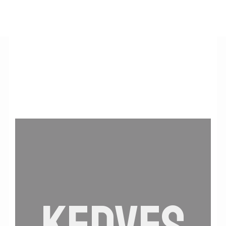
Kövess Minket
Save
Kapcsolat
Üzenet küldése
Információk
Általános Szerződési Feltételek
Adatkezelési tájékoztató
Facebook