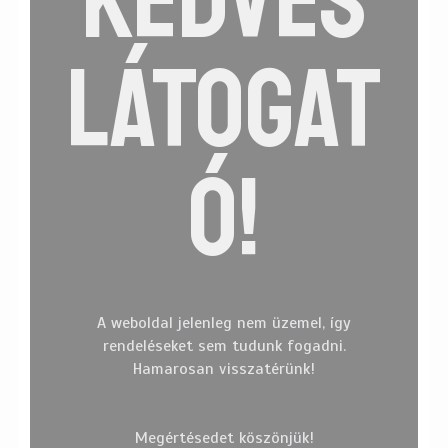
KEDVES
LÁTOGAT
Ó!
A weboldal jelenleg nem üzemel, így
rendeléseket sem tudunk fogadni.
Hamarosan visszatérünk!
Címkefelhő
Megértésedet köszönjük!
BEHINDTHESCENES
BIRTHDAY
BLOGGER
COLORCAM