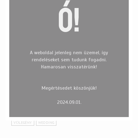
Ó!
A weboldal jelenleg nem üzemel, így
rendeléseket sem tudunk fogadni.
Hamarosan visszatérünk!
Címkefelhő
BEHINDTHESCENES
BIRTHDAY
BLOGGER
COLORCAM
Megértésedet köszönjük!
COOPERATION
EGYÉB
ESKÜVŐ
EVENT
FASHION
FASHION
FASHIONBLOGGER
FOTÓZÁS
FUNZINE
2024.09.01.
INTERJÚ
INTERVIEW
INTERWIEV
PALOMA
PRESS
SENTIMENSCOUTURE
SHOOT
TV
UNCATEGORIZED
VŐLEGÉNY
WEDDING